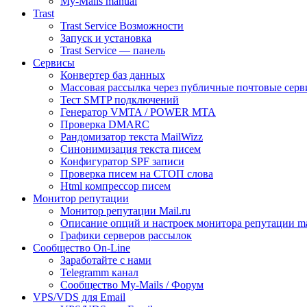
My-Mails manual
Trast
Trast Service Возможности
Запуск и установка
Trast Service — панель
Сервисы
Конвертер баз данных
Массовая рассылка через публичные почтовые серв
Тест SMTP подключений
Генератор VMTA / POWER MTA
Проверка DMARC
Рандомизатор текста MailWizz
Синонимизация текста писем
Конфигуратор SPF записи
Проверка писем на СТОП слова
Html компрессор писем
Монитор репутации
Монитор репутации Mail.ru
Описание опций и настроек монитора репутации mai
Графики серверов рассылок
Сообщество On-Line
Заработайте с нами
Telegramm канал
Сообщество My-Mails / Форум
VPS/VDS для Email