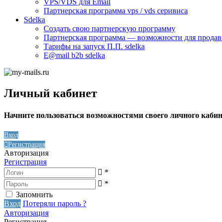
VPS/VDS для Email
Партнерская программа vps / vds серивиса
Sdelka
Создать свою партнерскую программу
Партнерская программа — возможности для продав
Тарифы на запуск П.П. sdelka
E@mail b2b sdelka
Личный кабинет
Начните пользоваться возможностями своего личного кабине
Вход
Регистрация
Авторизация
Регистрация
*
*
Запомнить
Вход
Потеряли пароль ?
Авторизация
Регистрация