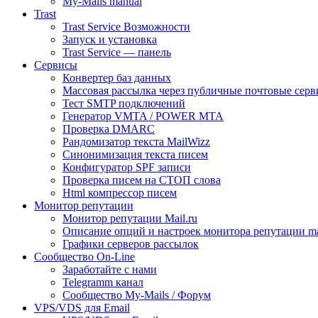
My-Mails manual
Trast
Trast Service Возможности
Запуск и установка
Trast Service — панель
Сервисы
Конвертер баз данных
Массовая рассылка через публичные почтовые серв
Тест SMTP подключений
Генератор VMTA / POWER MTA
Проверка DMARC
Рандомизатор текста MailWizz
Синонимизация текста писем
Конфигуратор SPF записи
Проверка писем на СТОП слова
Html компрессор писем
Монитор репутации
Монитор репутации Mail.ru
Описание опций и настроек монитора репутации mai
Графики серверов рассылок
Сообщество On-Line
Заработайте с нами
Telegramm канал
Сообщество My-Mails / Форум
VPS/VDS для Email