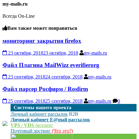
my-mails.ru
Всегда On-Line
Вам также может понравиться
мониторинг закрытия firefox
23 октября, 2018
23 октября, 2018
my-mails.ru
Файл Плагина MailWizz everifierorg
23 сентября, 2018
24 сентября, 2018
my-mails.ru
Файл парсер Росфирм / Rоsfirm
25 сентября, 2018
25 сентября, 2018
my-mails.ru
0
Cистемы нашего проекта
Личный кабинет рассылок
B2B
Личный кабинет E@mail рассылок
VPS / VDS
биллинг
Почтовый хостинг
(Что это?)