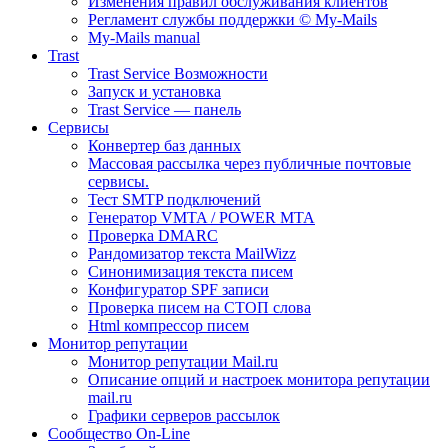
Изменения правил обслуживания клиентов
Регламент службы поддержки © My-Mails
My-Mails manual
Trast
Trast Service Возможности
Запуск и установка
Trast Service — панель
Сервисы
Конвертер баз данных
Массовая рассылка через публичные почтовые
сервисы.
Тест SMTP подключений
Генератор VMTA / POWER MTA
Проверка DMARC
Рандомизатор текста MailWizz
Синонимизация текста писем
Конфигуратор SPF записи
Проверка писем на СТОП слова
Html компрессор писем
Монитор репутации
Монитор репутации Mail.ru
Описание опций и настроек монитора репутации
mail.ru
Графики серверов рассылок
Сообщество On-Line