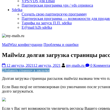
VPS/VDS для Email
Партнерская программа vps / vds серивиса
Sdelka
Создать свою партнерскую программу
Партнерская программа — возможности для продав
Тарифы на запуск П.П. sdelka
E@mail b2b sdelka
MailWizz конфигурации
Проблемы и ошибки
Mailwizz долгая загрузка страницы рас
12 августа, 2021
12 августа, 2021
my-mails.ru
0 Коммента
Добавить страницу в закладки
Долгая загрузка страницы рассылок mailwizz вызвана тем что 
Если Ваш mcql не оптимизирован (по умолчанию после установ
долго загружаться.
Если у Вас нет возможности увеличить ресурсы Вашего серве