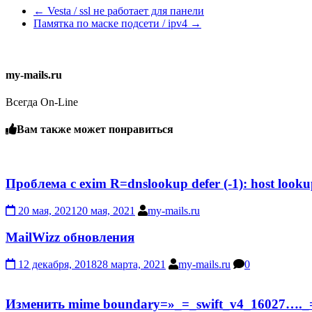
←
Vesta / ssl не работает для панели
Памятка по маске подсети / ipv4
→
my-mails.ru
Всегда On-Line
Вам также может понравиться
Проблема с exim R=dnslookup defer (-1): host looku
20 мая, 2021
20 мая, 2021
my-mails.ru
MailWizz обновления
12 декабря, 2018
28 марта, 2021
my-mails.ru
0
Изменить mime boundary=»_=_swift_v4_16027…._=_