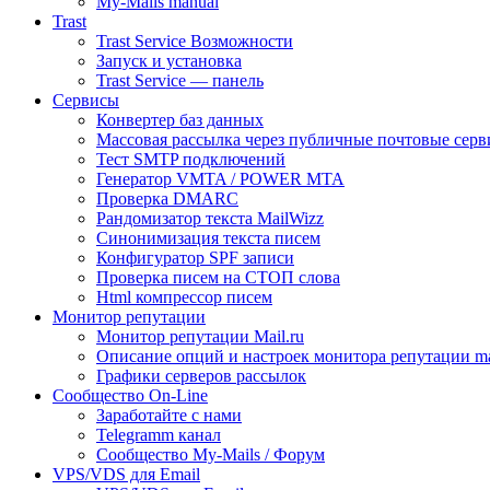
My-Mails manual
Trast
Trast Service Возможности
Запуск и установка
Trast Service — панель
Сервисы
Конвертер баз данных
Массовая рассылка через публичные почтовые серв
Тест SMTP подключений
Генератор VMTA / POWER MTA
Проверка DMARC
Рандомизатор текста MailWizz
Синонимизация текста писем
Конфигуратор SPF записи
Проверка писем на СТОП слова
Html компрессор писем
Монитор репутации
Монитор репутации Mail.ru
Описание опций и настроек монитора репутации mai
Графики серверов рассылок
Сообщество On-Line
Заработайте с нами
Telegramm канал
Сообщество My-Mails / Форум
VPS/VDS для Email