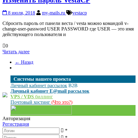
8 июля, 2018
my-mails.ru
vestacp
Сбросить пароль от панели веста / vesta можно командой v-
change-user-password USER PASSWORD где USER — это имя
действующего пользователя и
0
Читать далее
← Назад
Cистемы нашего проекта
Личный кабинет рассылок
B2B
Личный кабинет E@mail рассылок
VPS / VDS
биллинг
Почтовый хостинг
(Что это?)
Авторизация
Регистрация
*
*