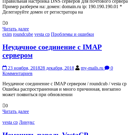
Правильная настройка DNS серверов для почтового сервера
Пример разберем на: домен: domain.ru ip: 190.190.190.01 *
Делегируйте домен от регистратора на
0
Читать далее
exim
roundcube
vesta cp
Проблемы и ошибки
Неудачное соединение с IMAP
сервером
23 ноября, 2018
28 декабря, 2018
my-mails.ru
0
Комментариев
Неудачное соединение с IMAP сервером / roundcub / vesta cp
Ошибка распространенная и много причинная, внезапно
может появиться при обновлении
0
Читать далее
vesta cp
Линукс
Изменить пароль VestaCP