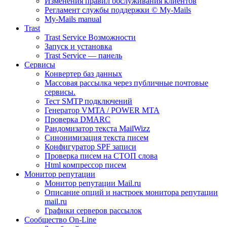
Изменения правил обслуживания клиентов
Регламент службы поддержки © My-Mails
My-Mails manual
Trast
Trast Service Возможности
Запуск и установка
Trast Service — панель
Сервисы
Конвертер баз данных
Массовая рассылка через публичные почтовые
сервисы.
Тест SMTP подключений
Генератор VMTA / POWER MTA
Проверка DMARC
Рандомизатор текста MailWizz
Синонимизация текста писем
Конфигуратор SPF записи
Проверка писем на СТОП слова
Html компрессор писем
Монитор репутации
Монитор репутации Mail.ru
Описание опций и настроек монитора репутации
mail.ru
Графики серверов рассылок
Сообщество On-Line