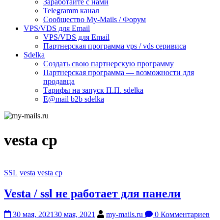
Заработайте с нами
Telegramm канал
Сообщество My-Mails / Форум
VPS/VDS для Email
VPS/VDS для Email
Партнерская программа vps / vds серивиса
Sdelka
Создать свою партнерскую программу
Партнерская программа — возможности для
продавца
Тарифы на запуск П.П. sdelka
E@mail b2b sdelka
vesta cp
SSL
vesta
vesta cp
Vesta / ssl не работает для панели
30 мая, 2021
30 мая, 2021
my-mails.ru
0 Комментариев