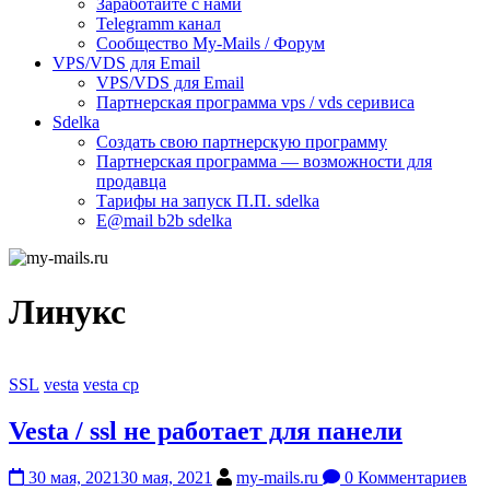
Заработайте с нами
Telegramm канал
Сообщество My-Mails / Форум
VPS/VDS для Email
VPS/VDS для Email
Партнерская программа vps / vds серивиса
Sdelka
Создать свою партнерскую программу
Партнерская программа — возможности для
продавца
Тарифы на запуск П.П. sdelka
E@mail b2b sdelka
Линукс
SSL
vesta
vesta cp
Vesta / ssl не работает для панели
30 мая, 2021
30 мая, 2021
my-mails.ru
0 Комментариев