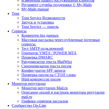
Изменения правил обслуживания клиентов
Регламент службы поддержки © My-Mails
My-Mails manual
Trast
Trast Service Возможности
Запуск и установка
Trast Service — панель
Сервисы
Конвертер баз данных
Массовая рассылка через публичные почтовые
сервисы.
Тест SMTP подключений
Генератор VMTA / POWER MTA
Проверка DMARC
Рандомизатор текста MailWizz
Синонимизация текста писем
Конфигуратор SPF записи
Проверка писем на СТОП слова
Html компрессор писем
Монитор репутации
Монитор репутации Mail.ru
Описание опций и настроек монитора репутации
mail.ru
Графики серверов рассылок
Сообщество On-Line