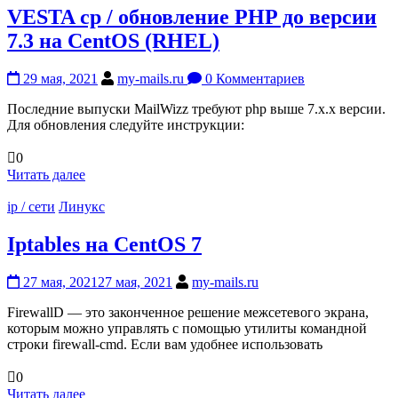
VESTA cp / обновление PHP до версии
7.3 на CentOS (RHEL)
29 мая, 2021
my-mails.ru
0 Комментариев
Последние выпуски MailWizz требуют php выше 7.х.х версии.
Для обновления следуйте инструкции:
0
Читать далее
ip / сети
Линукс
Iptables на CentOS 7
27 мая, 2021
27 мая, 2021
my-mails.ru
FirewallD — это законченное решение межсетевого экрана,
которым можно управлять с помощью утилиты командной
строки firewall-cmd. Если вам удобнее использовать
0
Читать далее