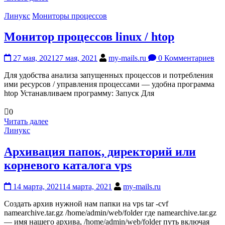
Линукс
Мониторы процессов
Монитор процессов linux / htop
27 мая, 2021
27 мая, 2021
my-mails.ru
0 Комментариев
Для удобства анализа запущенных процессов и потребления
ими ресурсов / управления процессами — удобна программа
htop Устанавливаем программу: Запуск Для
0
Читать далее
Линукс
Архивация папок, директорий или
корневого каталога vps
14 марта, 2021
14 марта, 2021
my-mails.ru
Создать архив нужной нам папки на vps tar -cvf
namearchive.tar.gz /home/admin/web/folder где namearchive.tar.gz
— имя нашего архива, /home/admin/web/folder путь включая