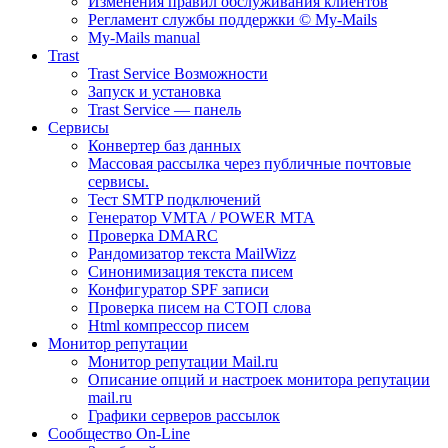
Изменения правил обслуживания клиентов
Регламент службы поддержки © My-Mails
My-Mails manual
Trast
Trast Service Возможности
Запуск и установка
Trast Service — панель
Сервисы
Конвертер баз данных
Массовая рассылка через публичные почтовые
сервисы.
Тест SMTP подключений
Генератор VMTA / POWER MTA
Проверка DMARC
Рандомизатор текста MailWizz
Синонимизация текста писем
Конфигуратор SPF записи
Проверка писем на СТОП слова
Html компрессор писем
Монитор репутации
Монитор репутации Mail.ru
Описание опций и настроек монитора репутации
mail.ru
Графики серверов рассылок
Сообщество On-Line