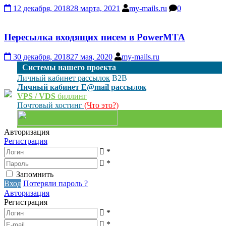
12 декабря, 2018
28 марта, 2021
my-mails.ru
0
Пересылка входящих писем в PowerMTA
30 декабря, 2018
27 мая, 2020
my-mails.ru
Cистемы нашего проекта
Личный кабинет рассылок
B2B
Личный кабинет E@mail рассылок
VPS / VDS
биллинг
Почтовый хостинг
(Что это?)
Авторизация
Регистрация
*
*
Запомнить
Вход
Потеряли пароль ?
Авторизация
Регистрация
*
*