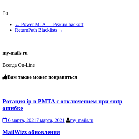
0
←
Power MTA — Режим backoff
ReturnPath Blacklists
→
my-mails.ru
Всегда On-Line
Вам также может понравиться
Ротация ip в PMTA с отключением при smtp
ошибке
6 марта, 2021
7 марта, 2021
my-mails.ru
MailWizz обновления