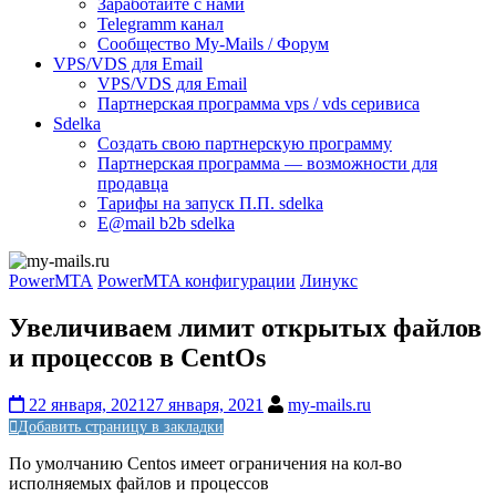
Заработайте с нами
Telegramm канал
Сообщество My-Mails / Форум
VPS/VDS для Email
VPS/VDS для Email
Партнерская программа vps / vds серивиса
Sdelka
Создать свою партнерскую программу
Партнерская программа — возможности для
продавца
Тарифы на запуск П.П. sdelka
E@mail b2b sdelka
PowerMTA
PowerMTA конфигурации
Линукс
Увеличиваем лимит открытых файлов
и процессов в CentOs
22 января, 2021
27 января, 2021
my-mails.ru
Добавить страницу в закладки
По умолчанию Centos имеет ограничения на кол-во
исполняемых файлов и процессов