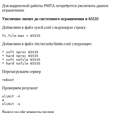
Для корректной работы PMTA потребуется увеличить данное
ограничение
Увеличим лимит до системного ограничения в 65535
Добавляем в файл sysctl.conf следующую строку:
fs.file-max = 65535
Добавляем в файл /etc/security/limits.conf следующее:
* soft nproc 65535

* hard nproc 65535

* soft nofile 65535

* hard nofile 65535
Перезагружаем сервер
reboot
Проверяем результат
ulimit -n

и

ulimit -u
Вывод на обе команды видим