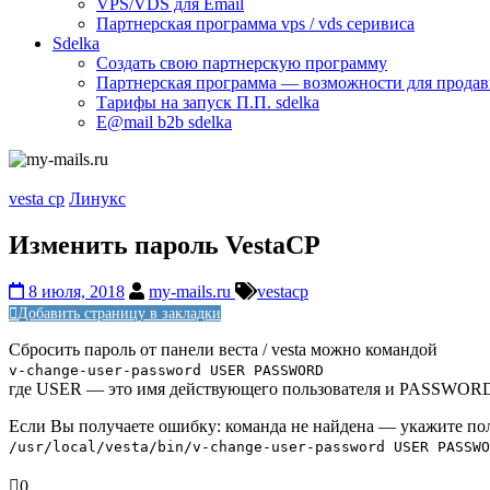
VPS/VDS для Email
Партнерская программа vps / vds серивиса
Sdelka
Создать свою партнерскую программу
Партнерская программа — возможности для продав
Тарифы на запуск П.П. sdelka
E@mail b2b sdelka
vesta cp
Линукс
Изменить пароль VestaCP
8 июля, 2018
my-mails.ru
vestacp
Добавить страницу в закладки
Сбросить пароль от панели веста / vesta можно командой
v-change-user-password USER PASSWORD
где USER — это имя действующего пользователя и PASSWOR
Если Вы получаете ошибку: команда не найдена — укажите по
/usr/local/vesta/bin/v-change-user-password USER PASSWO
0