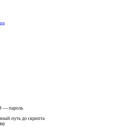
ца
D — пароль
лный путь до скрипта
RD