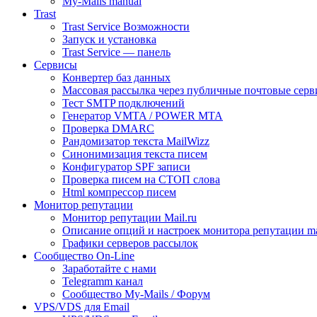
My-Mails manual
Trast
Trast Service Возможности
Запуск и установка
Trast Service — панель
Сервисы
Конвертер баз данных
Массовая рассылка через публичные почтовые серв
Тест SMTP подключений
Генератор VMTA / POWER MTA
Проверка DMARC
Рандомизатор текста MailWizz
Синонимизация текста писем
Конфигуратор SPF записи
Проверка писем на СТОП слова
Html компрессор писем
Монитор репутации
Монитор репутации Mail.ru
Описание опций и настроек монитора репутации mai
Графики серверов рассылок
Сообщество On-Line
Заработайте с нами
Telegramm канал
Сообщество My-Mails / Форум
VPS/VDS для Email